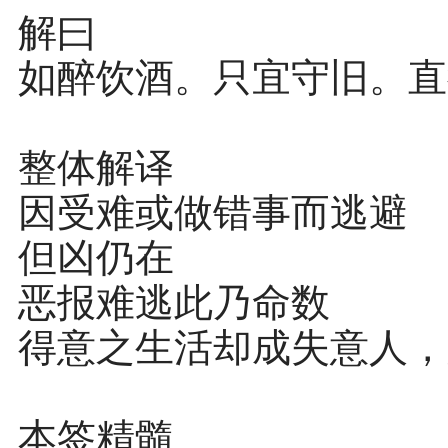
解曰
如醉饮酒。只宜守旧。直
整体解译
因受难或做错事而逃避
但凶仍在
恶报难逃此乃命数
得意之生活却成失意人，
本签精髓