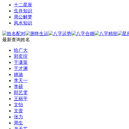
十二星座
生肖知识
周公解梦
风水知识
最新查询姓名
给广大
郭奕瑄
于潇策
于才渊
姚迪
李天一
李硕
郎艺雯
王丽平
文怡
文壹
张力
周生
龙天芯