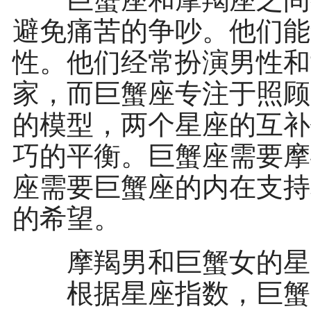
避免痛苦的争吵。他们能
性。他们经常扮演男性和
家，而巨蟹座专注于照顾
的模型，两个星座的互补
巧的平衡。巨蟹座需要摩
座需要巨蟹座的内在支持
的希望。
摩羯男和巨蟹女的星
根据星座指数，巨蟹座