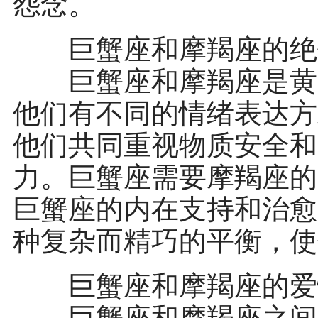
怨念。
巨蟹座和摩羯座的绝
巨蟹座和摩羯座是黄道
他们有不同的情绪表达方
他们共同重视物质安全和
力。巨蟹座需要摩羯座的
巨蟹座的内在支持和治愈
种复杂而精巧的平衡，使
巨蟹座和摩羯座的爱
巨蟹座和摩羯座之间有