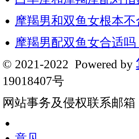
摩羯男和双鱼女根本不
摩羯男配双鱼女合适吗
© 2021-2022 Powered by
19018407号
网站事务及侵权联系邮箱：190
意见