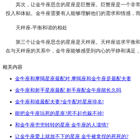
其次，让金牛座思念的星座是巨蟹座。巨蟹座是一个非常温
投入和体贴。金牛座需要有人能够理解他们的需求和情感，
天秤座-平衡和谐的相处
第三个让金牛座思念的星座是天秤座。天秤座追求平衡和谐
在与天秤座的关系中，金牛座能够感受到内心的平静和满足
相关内容
金牛座和摩羯星座最配对 摩羯座和金牛座是最配夫妻
金牛座和射手星座最配 射手座配金牛座能长久吗
金牛座和谁最配夫妻?金牛配对星座排名!
能把金牛座玩死的星座?惹不起也躲不掉!
和金牛座兜兜转转的星座 金牛座的人滥情?
让金牛座爱上就放不下的星座 金牛被拿捏的死死的?