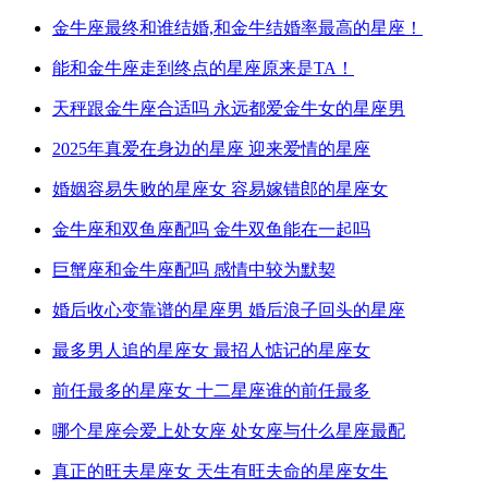
金牛座最终和谁结婚,和金牛结婚率最高的星座！
能和金牛座走到终点的星座原来是TA！
天秤跟金牛座合适吗 永远都爱金牛女的星座男
2025年真爱在身边的星座 迎来爱情的星座
婚姻容易失败的星座女 容易嫁错郎的星座女
金牛座和双鱼座配吗 金牛双鱼能在一起吗
巨蟹座和金牛座配吗 感情中较为默契
婚后收心变靠谱的星座男 婚后浪子回头的星座
最多男人追的星座女 最招人惦记的星座女
前任最多的星座女 十二星座谁的前任最多
哪个星座会爱上处女座 处女座与什么星座最配
真正的旺夫星座女 天生有旺夫命的星座女生