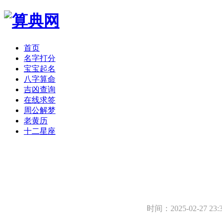
首页
名字打分
宝宝起名
八字算命
吉凶查询
在线求签
周公解梦
老黄历
十二星座
时间：2025-02-27