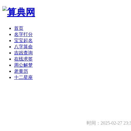
首页
名字打分
宝宝起名
八字算命
吉凶查询
在线求签
周公解梦
老黄历
十二星座
时间：2025-02-27