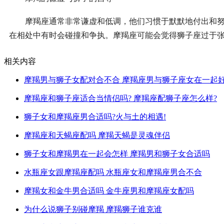
摩羯座通常非常谦虚和低调，他们习惯于默默地付出和努力
在相处中有时会碰撞和争执。摩羯座可能会觉得狮子座过于
相关内容
摩羯男与狮子女配对合不合 摩羯座男与狮子座女在一起
摩羯座和狮子座适合当情侣吗? 摩羯座配狮子座怎么样?
狮子女和摩羯座男合适吗?火与土的相遇!
摩羯座和天蝎座配吗 摩羯天蝎是灵魂伴侣
狮子女和摩羯男在一起会怎样 摩羯男和狮子女合适吗
水瓶座女跟摩羯座配吗 水瓶座女和摩羯座男合不合
摩羯女和金牛男合适吗 金牛座男和摩羯座女配吗
为什么说狮子别碰摩羯 摩羯狮子谁克谁