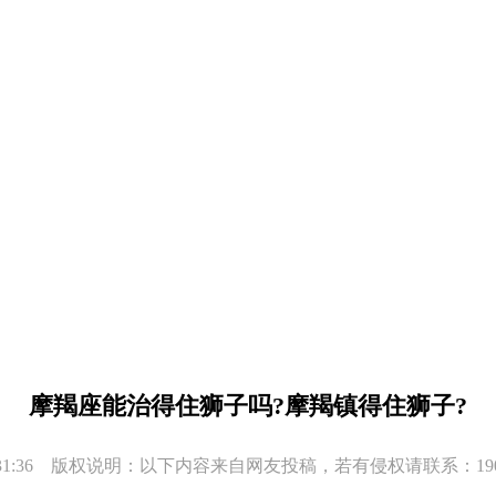
摩羯座能治得住狮子吗?摩羯镇得住狮子?
 23:31:36 版权说明：以下内容来自网友投稿，若有侵权请联系：1908