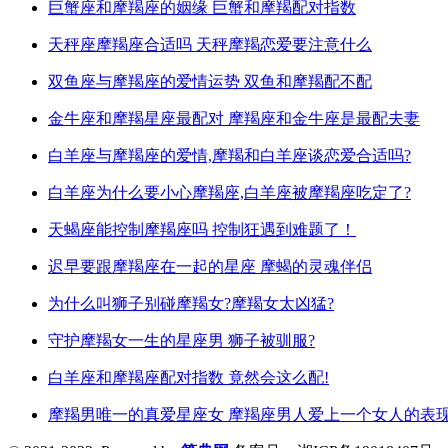
巨蟹座和摩羯座的姻缘 巨蟹和摩羯配对指数
天秤座摩羯座合适吗 天秤摩羯恋爱要注意什么
双鱼座与摩羯座的爱情运势 双鱼和摩羯配不配
金牛座和摩羯星座最配对 摩羯座和金牛座是最配夫妻
白羊座与摩羯座的爱情,摩羯和白羊座谈恋爱合适吗?
白羊座为什么要小心摩羯座,白羊座被摩羯座吃定了?
天蝎座能控制摩羯座吗 控制狂遇到难题了！
迟早要跟摩羯座在一起的星座 摩蝎的灵魂伴侣
为什么叫狮子别碰摩羯女?摩羯女太凶猛?
守护摩羯女一生的星座男 狮子被驯服?
白羊座和摩羯座配对指数 竟然会这么配!
摩羯男唯一的真爱星座女 摩羯座男人爱上一个女人的表