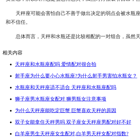
天秤座可能会害怕自己不善于做出决定的弱点会被水瓶座看
和不信任。
总体而言，天秤和水瓶还是比较相配的一对组合，虽然天
相关内容
天秤座和水瓶座配吗 爱情配对很合拍
射手座为什么要小心水瓶座?为什么射手男害怕水瓶女？
水瓶座和天秤座适不适合 天秤座和水瓶座配吗
狮子座男水瓶座女配对 狮男瓶女注意事项
为什么天秤座能吃定巨蟹 巨蟹喜欢天秤的原因
双子女能拿住天秤男吗 双子座女天秤座男配对好不好
白羊座男生天秤座女生配对,白羊男天秤女配对指数?